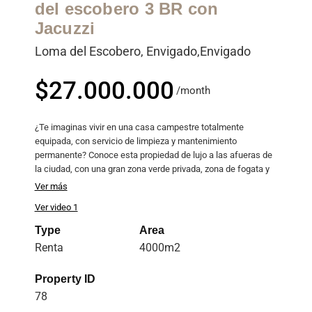
del escobero 3 BR con
Jacuzzi
Loma del Escobero, Envigado,Envigado
$27.000.000
/month
Precio
habitual
¿Te imaginas vivir en una casa campestre totalmente
equipada, con servicio de limpieza y mantenimiento
permanente? Conoce esta propiedad de lujo a las afueras de
la ciudad, con una gran zona verde privada, zona de fogata y
Jacuzzi exterior.
Ver más
Esta casa tiene todo lo que necesitas para sentirte como en
Ver video 1
un hotel, pero con la privacidad y la calidez que te ofrece tu
propio hogar. Esta ubicada a en un punto estratégico sobre la
Type
Area
Loma del Escobero en Envigado, a 15 minutos del Poblado y a
Renta
4000m2
15 minutos del alto de las palmas vía La transversal de la
montaña.
Property ID
78
Área Total Lote: 4.000 m2
Área construida 390 m2