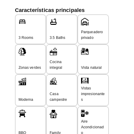
Precio: COP$27.000.000+ Deposito de Seguridad (Equivalente
Características principales
a un (1) mes de alquiler)
Internet de alta velocidad, y servicios incluidos con limite
Parqueadero
máximo
3 Rooms
3.5 Baths
privado
Lavadora & secadora
Cocina
Reglas de la casa:
Zonas verdes
integral
Vista natural
Los eventos sociales están prohibidos, así como también
música con alto volumen o ruidos que puedan molestar a los
vecinos
Vistas
Casa
impresionante
Moderna
campestre
s
Aire
Acondicionad
BBQ
Family
o