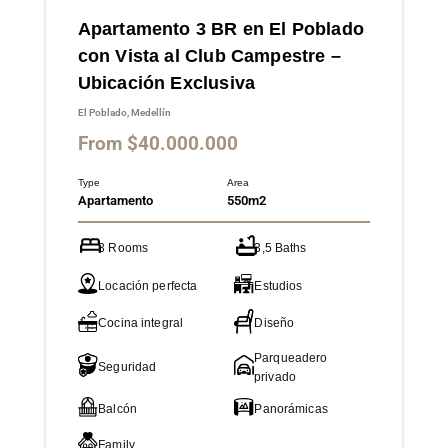
Apartamento 3 BR en El Poblado
con Vista al Club Campestre –
Ubicación Exclusiva
El Poblado, Medellín
From $40.000.000
Type
Area
Apartamento
550m2
3 Rooms
3,5 Baths
Locación perfecta
Estudios
Cocina integral
Diseño
Parqueadero
Seguridad
privado
Balcón
Panorámicas
Family