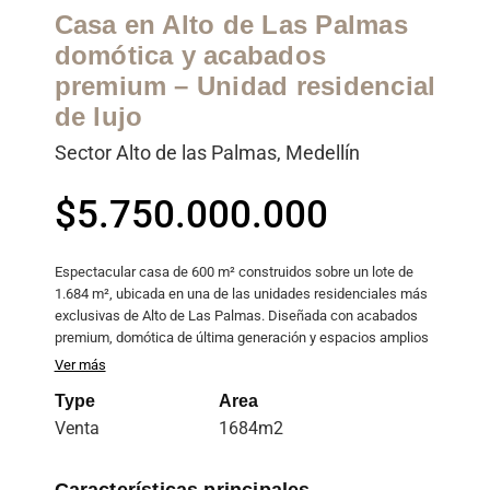
Casa en Alto de Las Palmas
domótica y acabados
premium – Unidad residencial
de lujo
Sector Alto de las Palmas, Medellín
$5.750.000.000
Precio
habitual
Espectacular casa de 600 m² construidos sobre un lote de
1.684 m², ubicada en una de las unidades residenciales más
exclusivas de Alto de Las Palmas. Diseñada con acabados
premium, domótica de última generación y espacios amplios
pensados para disfrutar el confort al máximo.
Ver más
Type
Area
Características principales:
Venta
1684m2
600 m² de construcción
Lote de 1.684 m²
Características principales