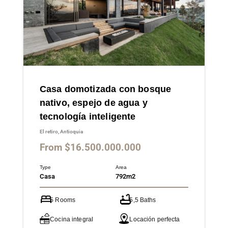
Casa domotizada con bosque
nativo, espejo de agua y
tecnología inteligente
El retiro, Antioquia
From $16.500.000.000
Type
Area
Casa
792m2
5 Rooms
5,5 Baths
Cocina integral
Locación perfecta