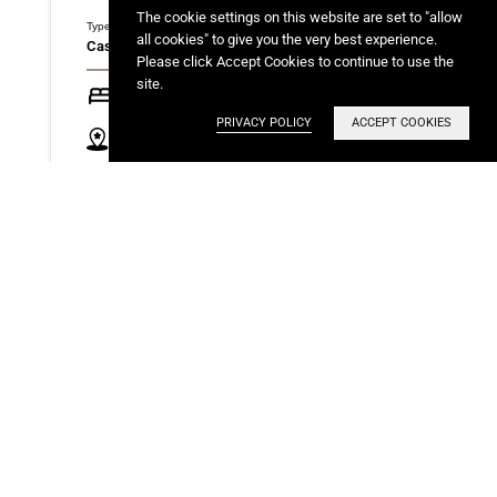
The cookie settings on this website are set to "allow
Type
Area
all cookies" to give you the very best experience.
Casa
900m2
Please click Accept Cookies to continue to use the
site.
4 Rooms
4 Baths
PRIVACY POLICY
ACCEPT COOKIES
Locación perfecta
Family
Parqueadero
Seguridad
privado
Estudios
Balcón
Terraza privada
Vista natural
Zonas verdes
Casa campestre
Domótica
Cine privado
Cocina experta
BBQ
Vistas
Aire Acondicionado
impresionantes
Jacuzzi
Moderna