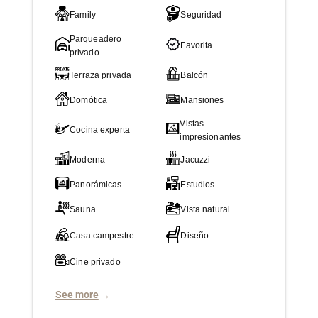
Family
Seguridad
Parqueadero
Favorita
privado
Terraza privada
Balcón
Domótica
Mansiones
Vistas
Cocina experta
impresionantes
Moderna
Jacuzzi
Panorámicas
Estudios
Sauna
Vista natural
Casa campestre
Diseño
Cine privado
See more
→